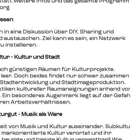
tatt.Weitere Infos und das gesamte Programm
.org
issen
 in eine Diskussion über DIY, Sharing und
 austauschen. Ziel kann es sein, ein Netzwerk
installieren.
tur - Kultur und Stadt
nach günstigen Räumen für Kulturprojekte.
e leer. Doch beides findet nur schwer zusammen -
e Stadtentwicklung und Stadtimageproduktion.
ktiken kultureller Raumaneignungen anhand von
. Ein besonderes Augenmerk liegt auf der Gefahr
ren Arbeitsverhältnissen.
turgut - Musik als Ware
eit von Musik und Kultur auseinander. Subkultur
 markorientierte Kultur verortet und ihr
e heurige und hiesige Kultur verwertbar? Wie