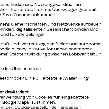
 Räume finden und Nutzungskonditionen
uellen, Kontaktaufnahme, Überzeugungsarbeit
is Z wie Zusammenkommen.
men): Gemeinschaften und Netzwerke aufbauen -
rnden, digitalisierten Gesellschaft binden und
und für alle Belange?
haft und -vertretung der freien und autonomen
ssdiciplinary initiative for urban commons):
nome) Stadtentwicklung zwischen Lobbyarbeit und
in der Überseestadt
eetor" oder Linie 3 Haltestelle „Waller Ring"
st deaktiviert
 Verwendung von Cookies für eingebettete
n (Google Maps) zustimmen.
t
in den Cookie-Einstellungen
anpassen.