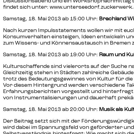
Diskussionsabend und ein Workshopnachmittag s
findet sich unter:
www.unterseedorf.zuckerwerk
Samstag, 18. Mai 2013 ab 15:00 Uhr:
Brachland W
Nach kurzen Impulsstatements wollen wir mit euch
Konsumverhalten einsteigen, Ideen entwickeln und
zum Wissens- und Könnensaustausch in Bremen zu 
Samstag, 18. Mai 2013 ab 19:00 Uhr:
Raum und Kul
Kulturschaffende sind vielerorts auf der Suche 
Gleichzeitig stehen in Städten zahlreiche Gebäud
trotz des Bedeutungsgewinnes von Kultur für di
Vor diesem Hintergrund werden verschiedene Ta
Erfahrungsberichten vorgestellt und hinterfragt
von Instrumentalisierungen und dauerhaft prekä
Samstag, 18. Mai 2013 ab 20:00 Uhr:
Musik als Kul
Der Beitrag setzt sich mit der Förderungswürdigk
wird dabei im Spannungsfeld von geförderter und
Selbstverständnis hinterfragt: Wie macht sich di