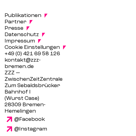
Fussbereich
Publikationen
Partner
Presse
Datenschutz
Impressum
Cookie Einstellungen
+49 (0) 421 69 58 126
kontakt@zzz-
bremen.de
ZZZ —
ZwischenZeitZentrale
Zum Sebaldsbrücker
Bahnhof I
(Wurst Case)
28309 Bremen-
Hemelingen
@Facebook
@Instagram