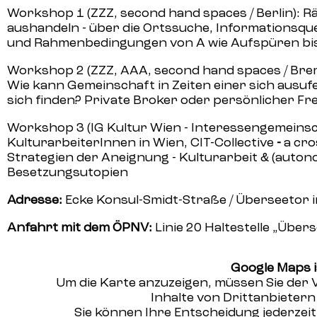
Workshop 1 (ZZZ,
second hand spaces
/ Berlin):
aushandeln - über die Ortssuche, Informationsq
und Rahmenbedingungen von A wie Aufspüren b
Workshop 2 (ZZZ,
AAA
,
second hand spaces
/ Bre
Wie kann Gemeinschaft in Zeiten einer sich ausufe
sich finden? Private Broker oder persönlicher Fre
Workshop 3 (
IG Kultur Wien
- Interessengemeinsc
KulturarbeiterInnen in Wien,
CIT-Collective
-
a cro
Strategien der Aneignung - Kulturarbeit & (auto
Besetzungsutopien
Adresse:
Ecke Konsul-Smidt-Straße / Überseetor 
Anfahrt mit dem ÖPNV:
Linie 20 Haltestelle „Übers
Google Maps i
Um die Karte anzuzeigen, müssen Sie der
Inhalte von Drittanbieter
Sie können Ihre Entscheidung jederzei