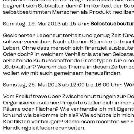
begreift sich Subkultur darin? Im Kontext der Su
selbstbestimmten Menschen als Produkt neoliberal
Sonntag, 19. Mai 2013 ab 15 Uhr:
Selbstausbeutun
Gesicherter Lebensunterhalt und genug Zeit fürs 
schwer vereinbar. Nach etlichen Stunden Lohnarbe
Leben. Ohne dass mensch sich finanziell ausbeutet
Oder doch? In welchem Verhältnis stehen Selbst
arbeitende Kulturschaffende Prototypen für eine
„Subkultur"? Warum das Thema in diesen Zeiten so a
wollen wir mit euch gemeinsam herausfinden.
Samstag, 25. Mai 2013 ab 12:00 bis 16:00 Uhr:
Wor
Vom Freiluftrave über Zwischennutzungen zur Do-
Organisieren solcher Projekte stellen sich immer 
Räume oder Flächen? Wie verhandle ich mit Eig
ich und wie bekomme ich sie? Wie schütze ich mic
Konflikten vorbeugen? Gemeinsam möchten wir 
Handlungsleitfaden erarbeiten.